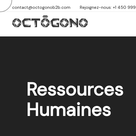
contact@octogonob2b.com
Rejoignez-nous: +1 450 99
Ressources
Humaines