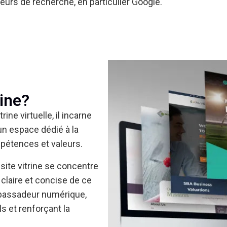
teurs de recherche, en particulier Google.
rine?
rine virtuelle, il incarne
 un espace dédié à la
mpétences et valeurs.
site vitrine se concentre
e claire et concise de ce
mbassadeur numérique,
s et renforçant la