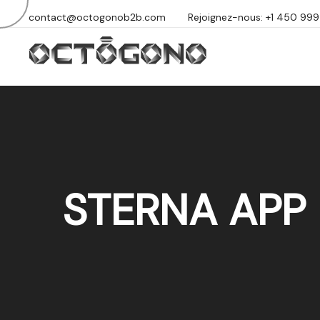
contact@octogonob2b.com
Rejoignez-nous: +1 450 99
STERNA APP