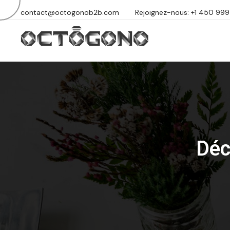
contact@octogonob2b.com
Rejoignez-nous: +1 450 99
Déc